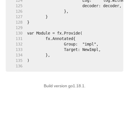
   124  
   125  
   126  
   127  
   128  
   129  
   130  
   131  
   132  
   133  
   134  
   135  
   136  
Build version go1.18.1.