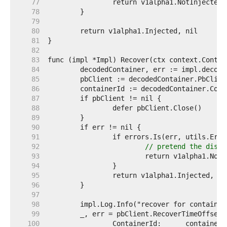
    77  
    78  
    79  
    80  
    81  
    82  
    83  
    84  
    85  
    86  
    87  
    88  
    89  
    90  
    91  
    92  
// pretend the disap
    93  
    94  
    95  
    96  
    97  
    98  
    99  
   100  