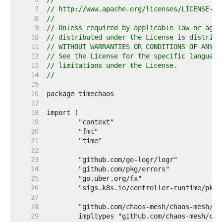
     7  
// http://www.apache.org/licenses/LICENSE-2.
     8  
//
     9  
// Unless required by applicable law or agre
    10  
// distributed under the License is distribu
    11  
// WITHOUT WARRANTIES OR CONDITIONS OF ANY K
    12  
// See the License for the specific language
    13  
// limitations under the License.
    14  
//
    15  
    16  
    17  
    18  
    19  
    20  
    21  
    22  
    23  
    24  
    25  
    26  
    27  
    28  
    29  