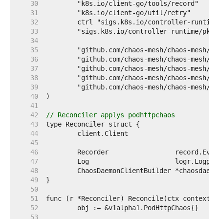
    30  
    31  
    32  
    33  
    34  
    35  
    36  
    37  
    38  
    39  
    40  
    41  
    42  
// Reconciler applys podhttpchaos
    43  
    44  
    45  
    46  
    47  
    48  
    49  
    50  
    51  
    52  
    53  