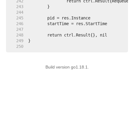
   242  
   243  
   244  
   245  
   246  
   247  
   248  
   249  
   250  
Build version go1.18.1.