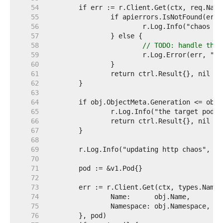
    54  
    55  
    56  
    57  
    58  
// TODO: handle this
    59  
    60  
    61  
    62  
    63  
    64  
    65  
    66  
    67  
    68  
    69  
    70  
    71  
    72  
    73  
    74  
    75  
    76  