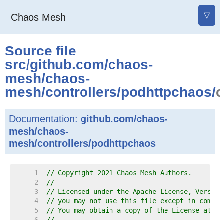
▽
Chaos Mesh
Source file
src
/
github.com
/
chaos-
mesh
/
chaos-
mesh
/
controllers
/
podhttpchaos
/
Documentation:
github.com/chaos-
mesh/chaos-
mesh/controllers/podhttpchaos
     1  
// Copyright 2021 Chaos Mesh Authors.
     2  
//
     3  
// Licensed under the Apache License, Versio
     4  
// you may not use this file except in compl
     5  
// You may obtain a copy of the License at
     6  
//