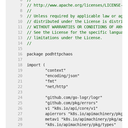
     7  
// http://www.apache.org/licenses/LICENSE-2.
     8  
//
     9  
// Unless required by applicable law or agre
    10  
// distributed under the License is distribu
    11  
// WITHOUT WARRANTIES OR CONDITIONS OF ANY K
    12  
// See the License for the specific language
    13  
// limitations under the License.
    14  
//
    15  
    16  
    17  
    18  
    19  
    20  
    21  
    22  
    23  
    24  
    25  
    26  
    27  
    28  
    29  