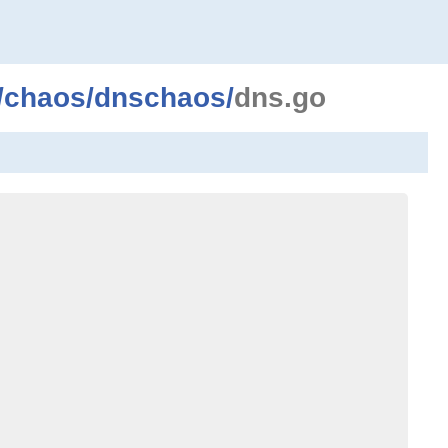
/
chaos
/
dnschaos
/
dns.go