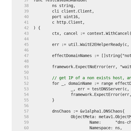
    37  
    38  
    39  
    40  
    41  
    42  
    43  
    44  
    45  
    46  
    47  
    48  
    49  
    50  
    51  
// get IP of a non exists host, a
    52  
    53  
    54  
    55  
    56  
    57  
    58  
    59  
    60  