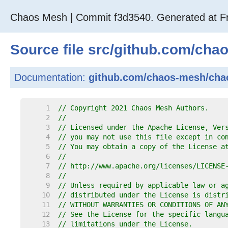
Chaos Mesh | Commit f3d3540. Generated at Fr
Source file
src
/
github.com
/
cha
Documentation:
github.com/chaos-mesh/cha
     1  
// Copyright 2021 Chaos Mesh Authors.
     2  
//
     3  
// Licensed under the Apache License, Ver
     4  
// you may not use this file except in co
     5  
// You may obtain a copy of the License a
     6  
//
     7  
// http://www.apache.org/licenses/LICENSE
     8  
//
     9  
// Unless required by applicable law or a
    10  
// distributed under the License is distr
    11  
// WITHOUT WARRANTIES OR CONDITIONS OF AN
    12  
// See the License for the specific langu
    13  
// limitations under the License.