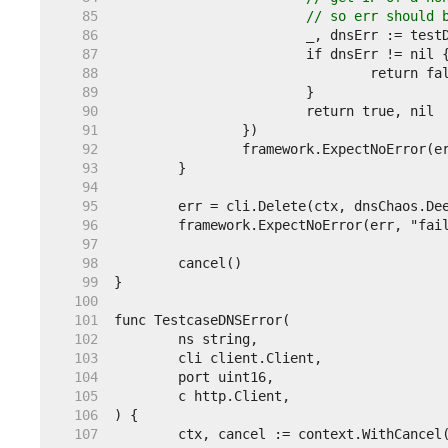
    85  
// so err should 
    86  
    87  
    88  
    89  
    90  
    91  
    92  
    93  
    94  
    95  
    96  
    97  
    98  
    99  
   100  
   101  
   102  
   103  
   104  
   105  
   106  
   107  