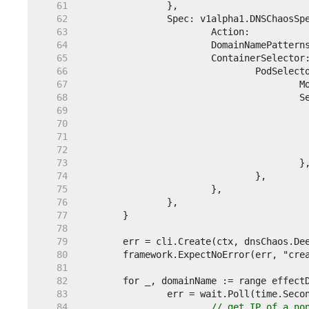
    61  
    62  
    63  
    64  
    65  
    66  
    67  
    68  
    69  
    70  
    71  
    72  
    73  
    74  
    75  
    76  
    77  
    78  
    79  
    80  
    81  
    82  
    83  
    84  
// get IP of a no