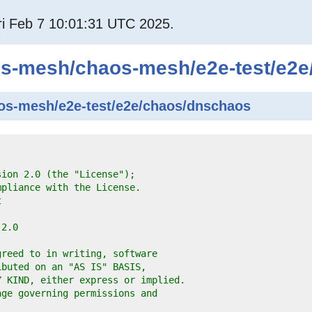
i Feb 7 10:01:31 UTC 2025.
os-mesh
/
chaos-mesh
/
e2e-test
/
e2e
os-mesh/e2e-test/e2e/chaos/dnschaos
sion 2.0 (the "License");
mpliance with the License.
t
-2.0
greed to in writing, software
ibuted on an "AS IS" BASIS,
Y KIND, either express or implied.
age governing permissions and