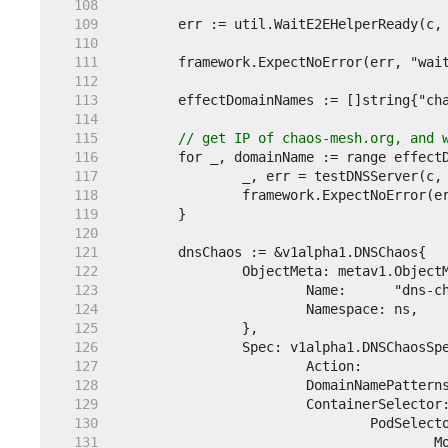
   108  
   109  
   110  
   111  
   112  
   113  
   114  
   115  
// get IP of chaos-mesh.org, and 
   116  
   117  
   118  
   119  
   120  
   121  
   122  
   123  
   124  
   125  
   126  
   127  
   128  
   129  
   130  
   131  