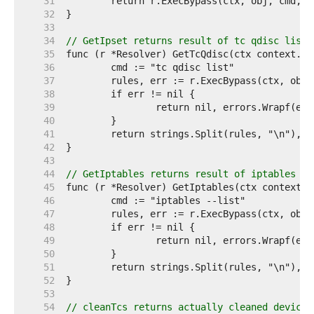
    31  
    32  
    33  
    34  
// GetIpset returns result of tc qdisc list
    35  
    36  
    37  
    38  
    39  
    40  
    41  
    42  
    43  
    44  
// GetIptables returns result of iptables --
    45  
    46  
    47  
    48  
    49  
    50  
    51  
    52  
    53  
    54  
// cleanTcs returns actually cleaned devices