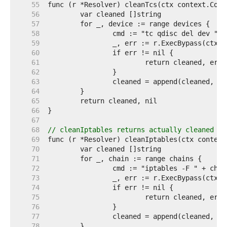
    55  
    56  
    57  
    58  
    59  
    60  
    61  
    62  
    63  
    64  
    65  
    66  
    67  
    68  
// cleanIptables returns actually cleaned ch
    69  
    70  
    71  
    72  
    73  
    74  
    75  
    76  
    77  
    78  