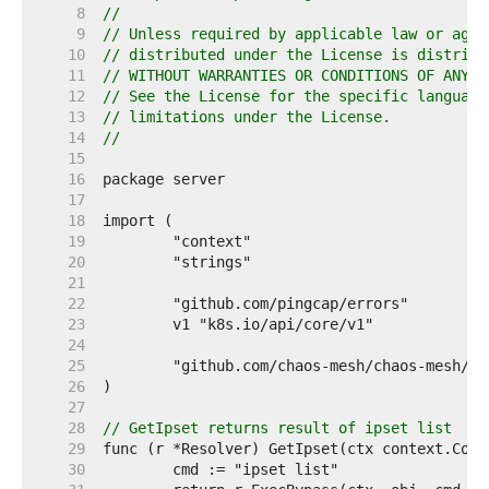
     8  
//
     9  
// Unless required by applicable law or agre
    10  
// distributed under the License is distribu
    11  
// WITHOUT WARRANTIES OR CONDITIONS OF ANY K
    12  
// See the License for the specific language
    13  
// limitations under the License.
    14  
//
    15  
    16  
    17  
    18  
    19  
    20  
    21  
    22  
    23  
    24  
    25  
    26  
    27  
    28  
// GetIpset returns result of ipset list
    29  
    30  