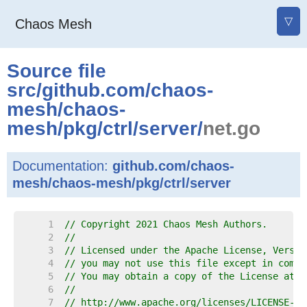
▽
Chaos Mesh
Source file
src
/
github.com
/
chaos-
mesh
/
chaos-
mesh
/
pkg
/
ctrl
/
server
/
net.go
Documentation:
github.com/chaos-
mesh/chaos-mesh/pkg/ctrl/server
     1  
// Copyright 2021 Chaos Mesh Authors.
     2  
//
     3  
// Licensed under the Apache License, Versio
     4  
// you may not use this file except in compl
     5  
// You may obtain a copy of the License at
     6  
//
     7  
// http://www.apache.org/licenses/LICENSE-2.