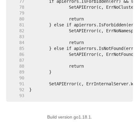
    77  
    78  
    79  
    80  
    81  
    82  
    83  
    84  
    85  
    86  
    87  
    88  
    89  
    90  
    91  
    92  
    93  
Build version go1.18.1.