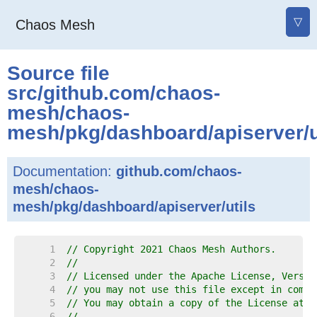
▽
Chaos Mesh
Source file
src
/
github.com
/
chaos-
mesh
/
chaos-
mesh
/
pkg
/
dashboard
/
apiserver
/
Documentation:
github.com/chaos-
mesh/chaos-
mesh/pkg/dashboard/apiserver/utils
     1  
// Copyright 2021 Chaos Mesh Authors.
     2  
//
     3  
// Licensed under the Apache License, Versio
     4  
// you may not use this file except in compl
     5  
// You may obtain a copy of the License at
     6  
//