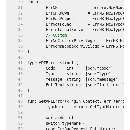
    30  
    31  
    32  
	ErrUnknown        = ErrNS.NewType("
    33  
	ErrBadRequest     = ErrNS.NewType("
    34  
	ErrNotFound       = ErrNS.NewType("
    35  
	ErrInternalServer = ErrNS.NewType("
    36  
// Custom
    37  
	ErrNoClusterPrivilege   = ErrNS.New
    38  
	ErrNoNamespacePrivilege = ErrNS.New
    39  
    40  
    41  
    42  
    43  
    44  
    45  
    46  
    47  
    48  
    49  
    50  
    51  
    52  
    53  