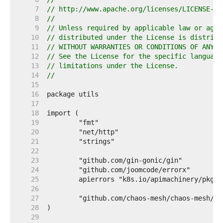
     7  
// http://www.apache.org/licenses/LICENSE-2.
     8  
//
     9  
// Unless required by applicable law or agre
    10  
// distributed under the License is distribu
    11  
// WITHOUT WARRANTIES OR CONDITIONS OF ANY K
    12  
// See the License for the specific language
    13  
// limitations under the License.
    14  
//
    15  
    16  
    17  
    18  
    19  
    20  
    21  
    22  
    23  
    24  
    25  
    26  
    27  
    28  
    29  