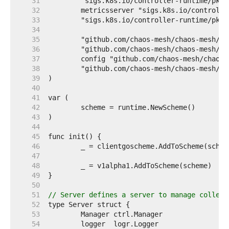
    31  
    32  
    33  
    34  
    35  
    36  
    37  
    38  
    39  
    40  
    41  
    42  
    43  
    44  
    45  
    46  
    47  
    48  
    49  
    50  
    51  
// Server defines a server to manage collect
    52  
    53  
    54  