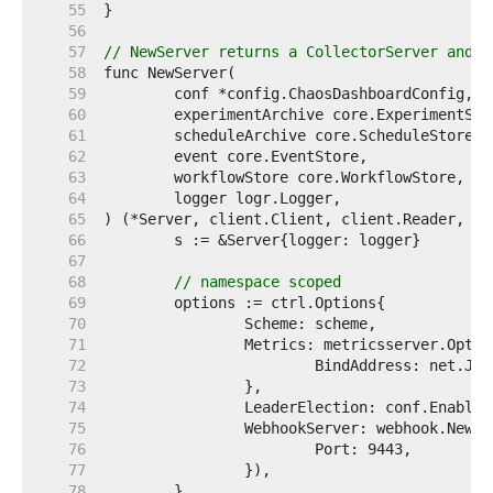
    55  
    56  
    57  
// NewServer returns a CollectorServer and C
    58  
    59  
    60  
    61  
    62  
    63  
    64  
    65  
    66  
    67  
    68  
// namespace scoped
    69  
    70  
    71  
    72  
    73  
    74  
    75  
    76  
    77  
    78  