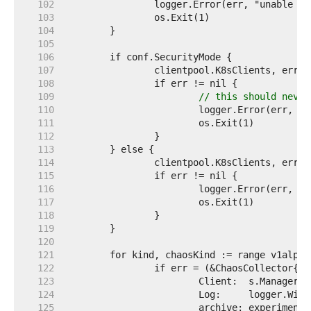
   102  
   103  
   104  
   105  
   106  
   107  
   108  
   109  
// this should never
   110  
   111  
   112  
   113  
   114  
   115  
   116  
   117  
   118  
   119  
   120  
   121  
   122  
   123  
   124  
   125  