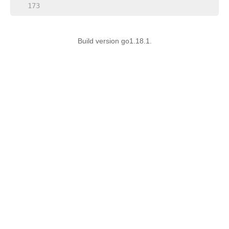
   173  
Build version go1.18.1.