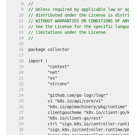
     8  
//
     9  
// Unless required by applicable law or agre
    10  
// distributed under the License is distribu
    11  
// WITHOUT WARRANTIES OR CONDITIONS OF ANY K
    12  
// See the License for the specific language
    13  
// limitations under the License.
    14  
//
    15  
    16  
    17  
    18  
    19  
    20  
    21  
    22  
    23  
    24  
    25  
    26  
    27  
    28  
    29  
    30  