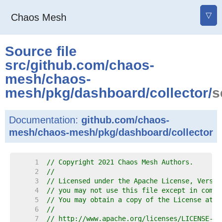
▽
Chaos Mesh
Source file
src
/
github.com
/
chaos-
mesh
/
chaos-
mesh
/
pkg
/
dashboard
/
collector
/
s
Documentation:
github.com/chaos-
mesh/chaos-mesh/pkg/dashboard/collector
     1  
// Copyright 2021 Chaos Mesh Authors.
     2  
//
     3  
// Licensed under the Apache License, Versio
     4  
// you may not use this file except in compl
     5  
// You may obtain a copy of the License at
     6  
//
     7  
// http://www.apache.org/licenses/LICENSE-2.