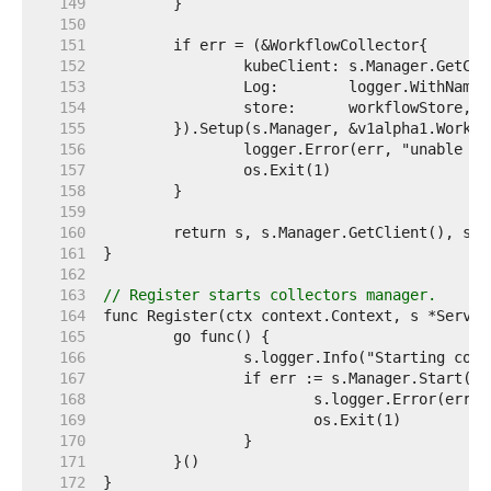
   149  
   150  
   151  
   152  
   153  
   154  
   155  
   156  
   157  
   158  
   159  
   160  
   161  
   162  
   163  
// Register starts collectors manager.
   164  
   165  
   166  
   167  
   168  
   169  
   170  
   171  
   172  